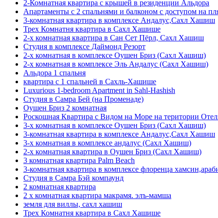
2-Комнатная квартира с крышей в резиденции Альдора
Апартаменты с 2 спальнями и балконом с доступом на пл
3-комнатная квартира в комплексе Андалус,Сахл Хашиш
Трех Комнатня квартира в Сахл Хашише
2-х комнатная квартира в Сан Сет Пёрл, Сахл Хашиш
Студия в комплексе Даймонд Резорт
2-х комнатная в комплексе Оушен Бриз (Сахл Хашиш)
2-х комнатная в комплексе Эль Андалус (Сахл Хашиш)
Альдора 1 спальня
квартира с 1 спальней в Сахль-Хашише
Luxurious 1-bedroom Apartment in Sahl-Hashish
Студия в Самра Бей (на Променаде)
Оушен Бриз 2 комнатная
Роскошная Квартира с Видом на Море на територии Оте
3-х комнатная в комплексе Оушен Бриз (Сахл Хашиш)
3-комнатная квартира в комплексе Андалус,Сахл Хашиш
3-х комнатная в комплексе андалус (Сахл Хашиш)
2-х комнатная квартира в Оушен Бриз (Сахл Хашиш)
3 комнатная квартира Palm Beach
3-комнатная квартира в комплексе флоренца хамсин,араб
Студия в Самра Бэй компаунд
2 комнатная квартира
2 х комнатная квартира макрамя. элъ-мамша
земля для виллы, сахл хашиш
Трех Комнатня квартира в Сахл Хашише