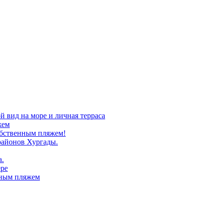
й вид на море и личная терраса
жем
собственным пляжем!
районов Хургады.
а.
ере
нным пляжем