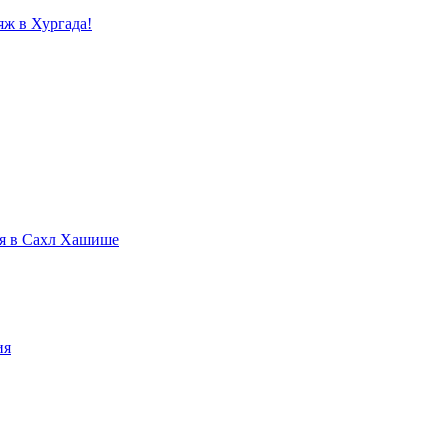
яж в Хургада!
ля в Сахл Хашише
ия