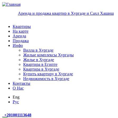
Перейти к основному содержанию
Аренда и продажа квартир в Хургаде и Сахл Хашиш
Квартиры
На карте
Аренда
Продажа
Инфо
Вилла в Хургаде
Жилые комплексы Хургады
Жилье в Хургаде
Квартира в Египте
Квартира в Хургаде
Купить квартиру в Хургаде
Недвижимость в Хургаде
Контакты
О Нас
Eng
Руc
+
201001113648