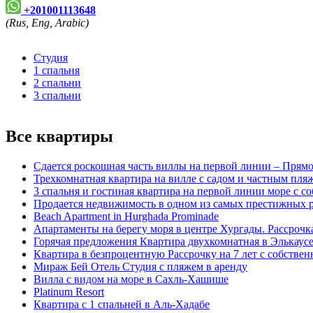
+201001113648
(Rus, Eng, Arabic)
Студия
1 спальня
2 спальни
3 спальни
Все квартиры
Сдается роскошная часть виллы на первой линии – Прямо
Трехкомнатная квартира на вилле с садом и частным пля
3 спальня и гостиная квартира на первой линии море с 
Продается недвижимость в одном из самых престижных 
Beach Apartment in Hurghada Prominade
Апартаменты на берегу моря в центре Хургады. Рассрочк
Горячая предложения Квартира двухкомнатная в Элькаус
Квартира в безпроцентную Рассрочку на 7 лет с собстве
Мираж Бей Отель Студия с пляжем в аренду
Вилла с видом на море в Сахль-Хашише
Platinum Resort
Квартира с 1 спальней в Аль-Хадабе