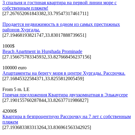
3 спальня и гостиная квартира на первой линии море с
собственным пляжем!
[27.267652061843382,33.79547317461711]
Продается недвижимость в одном из самых престижных
районов Хургады.
[27.19468193821747,33.83017888739651]
1000$
Beach Apartment in Hurghada Prominade
[27.156675783345932,33.827668456237156]
100000 euro
Апартаменты на берегу моря в центре Хургады. Рассрочка.
[27.16845322584371,33.8255812005459]
From 5 m. LE
Горячая предложения Квартира двухкомнатная в Элькаусере
[27.190155760287844,33.82637711986827]
42000$
Квартира в безпроцентную Рассрочку на 7 лет с собственным
пляжем
[27.193683383313264,33.836961563342925]