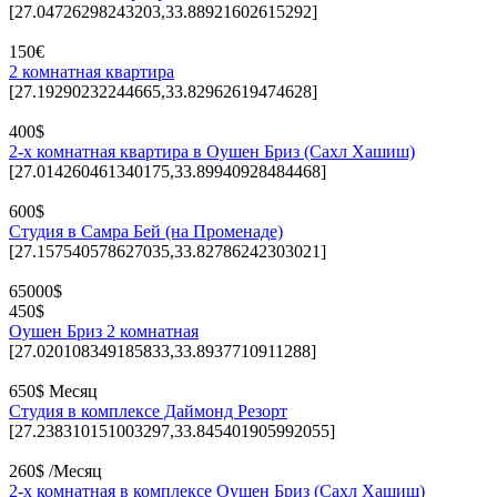
[27.04726298243203,33.88921602615292]
150€
2 комнатная квартира
[27.19290232244665,33.82962619474628]
400$
2-х комнатная квартира в Оушен Бриз (Сахл Хашиш)
[27.014260461340175,33.89940928484468]
600$
Студия в Самра Бей (на Променаде)
[27.157540578627035,33.82786242303021]
65000$
450$
Оушен Бриз 2 комнатная
[27.020108349185833,33.8937710911288]
650$ Месяц
Студия в комплексе Даймонд Резорт
[27.238310151003297,33.845401905992055]
260$ /Месяц
2-х комнатная в комплексе Оушен Бриз (Сахл Хашиш)