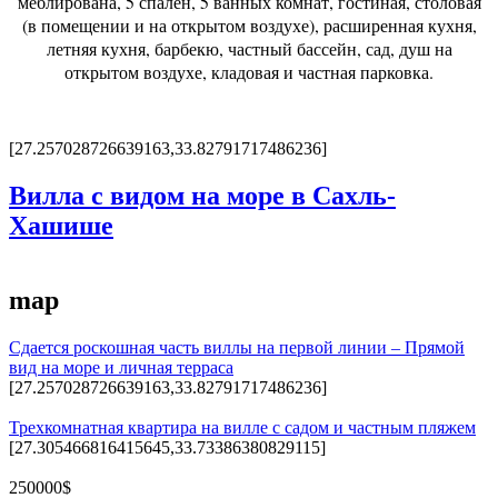
меблирована, 5 спален, 5 ванных комнат, гостиная, столовая
(в помещении и на открытом воздухе), расширенная кухня,
летняя кухня, барбекю, частный бассейн, сад, душ на
открытом воздухе, кладовая и частная парковка.
[27.257028726639163,33.82791717486236]
Вилла с видом на море в Сахль-
Хашише
map
Сдается роскошная часть виллы на первой линии – Прямой
вид на море и личная терраса
[27.257028726639163,33.82791717486236]
Трехкомнатная квартира на вилле с садом и частным пляжем
[27.305466816415645,33.73386380829115]
250000$