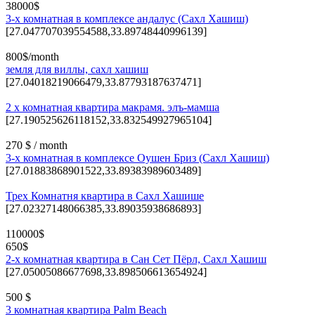
38000$
3-х комнатная в комплексе андалус (Сахл Хашиш)
[27.047707039554588,33.89748440996139]
800$/month
земля для виллы, сахл хашиш
[27.04018219066479,33.87793187637471]
2 х комнатная квартира макрамя. элъ-мамша
[27.190525626118152,33.832549927965104]
270 $ / month
3-х комнатная в комплексе Оушен Бриз (Сахл Хашиш)
[27.01883868901522,33.89383989603489]
Трех Комнатня квартира в Сахл Хашише
[27.02327148066385,33.89035938686893]
110000$
650$
2-х комнатная квартира в Сан Сет Пёрл, Сахл Хашиш
[27.05005086677698,33.898506613654924]
500 $
3 комнатная квартира Palm Beach