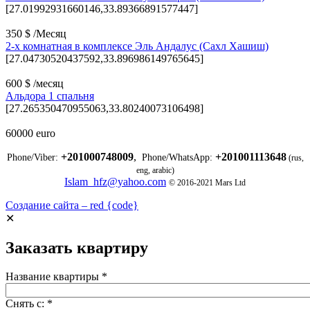
[27.01992931660146,33.89366891577447]
350 $ /Месяц
2-х комнатная в комплексе Эль Андалус (Сахл Хашиш)
[27.04730520437592,33.896986149765645]
600 $ /месяц
Альдора 1 спальня
[27.265350470955063,33.80240073106498]
60000 euro
+201000748009
,
+201001113648
Phone/Viber:
Phone/WhatsApp:
(rus,
eng, arabic)
Islam_hfz@yahoo.com
© 2016-2021 Mars Ltd
Создание сайта – red {code}
✕
Заказать квартиру
Название квартиры
*
Снять с:
*