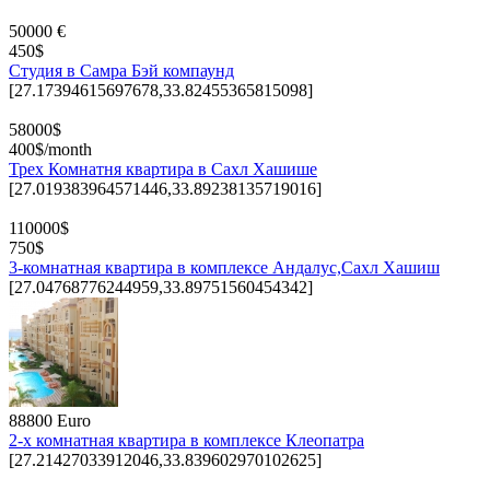
50000 €
450$
Студия в Самра Бэй компаунд
[27.17394615697678,33.82455365815098]
58000$
400$/month
Трех Комнатня квартира в Сахл Хашише
[27.019383964571446,33.89238135719016]
110000$
750$
3-комнатная квартира в комплексе Андалус,Сахл Хашиш
[27.04768776244959,33.89751560454342]
88800 Euro
2-х комнатная квартира в комплексе Клеопатра
[27.21427033912046,33.839602970102625]