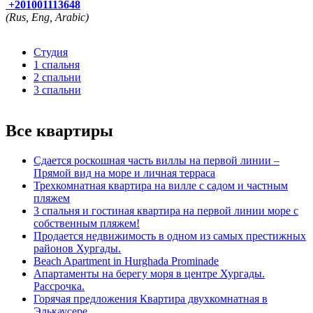
+201001113648
(Rus, Eng, Arabic)
Студия
1 спальня
2 спальни
3 спальни
Все квартиры
Сдается роскошная часть виллы на первой линии –
Прямой вид на море и личная терраса
Трехкомнатная квартира на вилле с садом и частным
пляжем
3 спальня и гостиная квартира на первой линии море с
собственным пляжем!
Продается недвижимость в одном из самых престижных
районов Хургады.
Beach Apartment in Hurghada Prominade
Апартаменты на берегу моря в центре Хургады.
Рассрочка.
Горячая предложения Квартира двухкомнатная в
Элькаусере