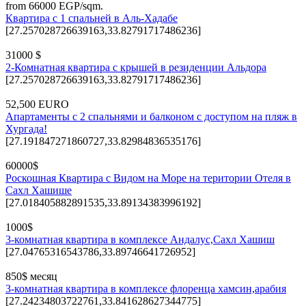
from 66000 EGP/sqm.
Квартира с 1 спальней в Аль-Хадабе
[27.257028726639163,33.82791717486236]
31000 $
2-Комнатная квартира с крышей в резиденции Альдора
[27.257028726639163,33.82791717486236]
52,500 EURO
Апартаменты с 2 спальнями и балконом с доступом на пляж в
Хургада!
[27.191847271860727,33.82984836535176]
60000$
Роскошная Квартира с Видом на Море на територии Отеля в
Сахл Хашише
[27.018405882891535,33.89134383996192]
1000$
3-комнатная квартира в комплексе Андалус,Сахл Хашиш
[27.04765316543786,33.89746641726952]
850$ месяц
3-комнатная квартира в комплексе флоренца хамсин,арабия
[27.24234803722761,33.841628627344775]