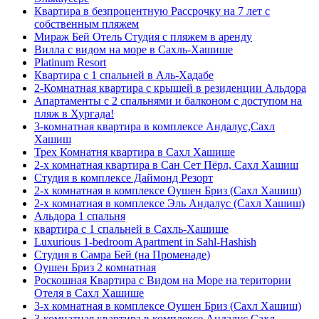
Квартира в безпроцентную Рассрочку на 7 лет с
собственным пляжем
Мираж Бей Отель Студия с пляжем в аренду
Вилла с видом на море в Сахль-Хашише
Platinum Resort
Квартира с 1 спальней в Аль-Хадабе
2-Комнатная квартира с крышей в резиденции Альдора
Апартаменты с 2 спальнями и балконом с доступом на
пляж в Хургада!
3-комнатная квартира в комплексе Андалус,Сахл
Хашиш
Трех Комнатня квартира в Сахл Хашише
2-х комнатная квартира в Сан Сет Пёрл, Сахл Хашиш
Студия в комплексе Даймонд Резорт
2-х комнатная в комплексе Оушен Бриз (Сахл Хашиш)
2-х комнатная в комплексе Эль Андалус (Сахл Хашиш)
Альдора 1 спальня
квартира с 1 спальней в Сахль-Хашише
Luxurious 1-bedroom Apartment in Sahl-Hashish
Студия в Самра Бей (на Променаде)
Оушен Бриз 2 комнатная
Роскошная Квартира с Видом на Море на територии
Отеля в Сахл Хашише
3-х комнатная в комплексе Оушен Бриз (Сахл Хашиш)
3-комнатная квартира в комплексе Андалус,Сахл