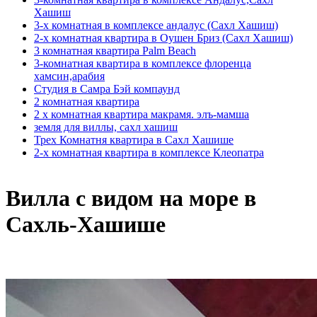
Хашиш
3-х комнатная в комплексе андалус (Сахл Хашиш)
2-х комнатная квартира в Оушен Бриз (Сахл Хашиш)
3 комнатная квартира Palm Beach
3-комнатная квартира в комплексе флоренца
хамсин,арабия
Студия в Самра Бэй компаунд
2 комнатная квартира
2 х комнатная квартира макрамя. элъ-мамша
земля для виллы, сахл хашиш
Трех Комнатня квартира в Сахл Хашише
2-х комнатная квартира в комплексе Клеопатра
Вилла с видом на море в
Сахль-Хашише