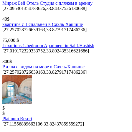
Мираж Бей Отель Студия с пляжем в аренду
[27.095301354783626,33.84337526130688]
40$
квартира с 1 спальней в Сахль-Хашише
[27.257028726639163,33.82791717486236]
75,000 $
Luxurious 1-bedroom Apartment in Sahl-Hashish
[27.019172329333752,33.892435316621686]
800$
Вилла с видом на море в Сахль-Хашише
[27.257028726639163,33.82791717486236]
$
$
Platinum Resort
[27.11556889663106,33.82437859559272]