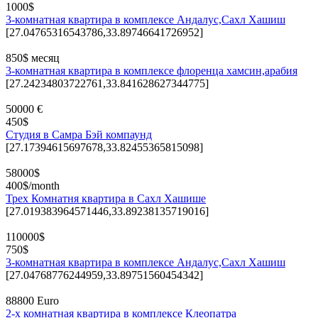
1000$
3-комнатная квартира в комплексе Андалус,Сахл Хашиш
[27.04765316543786,33.89746641726952]
850$ месяц
3-комнатная квартира в комплексе флоренца хамсин,арабия
[27.24234803722761,33.841628627344775]
50000 €
450$
Студия в Самра Бэй компаунд
[27.17394615697678,33.82455365815098]
58000$
400$/month
Трех Комнатня квартира в Сахл Хашише
[27.019383964571446,33.89238135719016]
110000$
750$
3-комнатная квартира в комплексе Андалус,Сахл Хашиш
[27.04768776244959,33.89751560454342]
88800 Euro
2-х комнатная квартира в комплексе Клеопатра