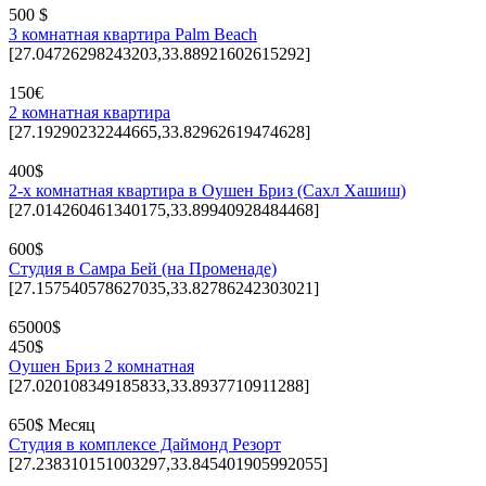
500 $
3 комнатная квартира Palm Beach
[27.04726298243203,33.88921602615292]
150€
2 комнатная квартира
[27.19290232244665,33.82962619474628]
400$
2-х комнатная квартира в Оушен Бриз (Сахл Хашиш)
[27.014260461340175,33.89940928484468]
600$
Студия в Самра Бей (на Променаде)
[27.157540578627035,33.82786242303021]
65000$
450$
Оушен Бриз 2 комнатная
[27.020108349185833,33.8937710911288]
650$ Месяц
Студия в комплексе Даймонд Резорт
[27.238310151003297,33.845401905992055]