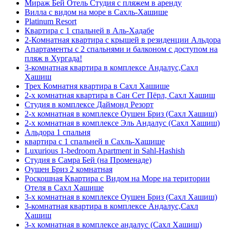
Мираж Бей Отель Студия с пляжем в аренду
Вилла с видом на море в Сахль-Хашише
Platinum Resort
Квартира с 1 спальней в Аль-Хадабе
2-Комнатная квартира с крышей в резиденции Альдора
Апартаменты с 2 спальнями и балконом с доступом на
пляж в Хургада!
3-комнатная квартира в комплексе Андалус,Сахл
Хашиш
Трех Комнатня квартира в Сахл Хашише
2-х комнатная квартира в Сан Сет Пёрл, Сахл Хашиш
Студия в комплексе Даймонд Резорт
2-х комнатная в комплексе Оушен Бриз (Сахл Хашиш)
2-х комнатная в комплексе Эль Андалус (Сахл Хашиш)
Альдора 1 спальня
квартира с 1 спальней в Сахль-Хашише
Luxurious 1-bedroom Apartment in Sahl-Hashish
Студия в Самра Бей (на Променаде)
Оушен Бриз 2 комнатная
Роскошная Квартира с Видом на Море на територии
Отеля в Сахл Хашише
3-х комнатная в комплексе Оушен Бриз (Сахл Хашиш)
3-комнатная квартира в комплексе Андалус,Сахл
Хашиш
3-х комнатная в комплексе андалус (Сахл Хашиш)