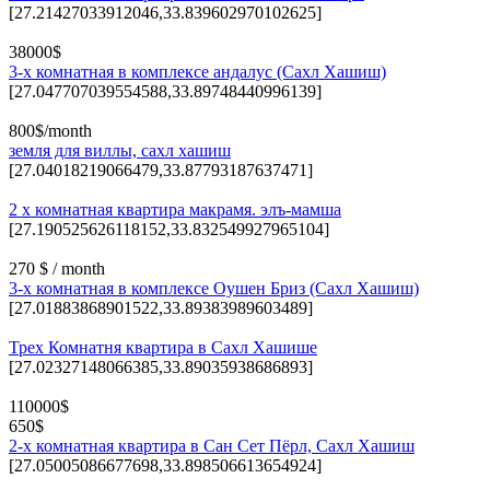
[27.21427033912046,33.839602970102625]
38000$
3-х комнатная в комплексе андалус (Сахл Хашиш)
[27.047707039554588,33.89748440996139]
800$/month
земля для виллы, сахл хашиш
[27.04018219066479,33.87793187637471]
2 х комнатная квартира макрамя. элъ-мамша
[27.190525626118152,33.832549927965104]
270 $ / month
3-х комнатная в комплексе Оушен Бриз (Сахл Хашиш)
[27.01883868901522,33.89383989603489]
Трех Комнатня квартира в Сахл Хашише
[27.02327148066385,33.89035938686893]
110000$
650$
2-х комнатная квартира в Сан Сет Пёрл, Сахл Хашиш
[27.05005086677698,33.898506613654924]