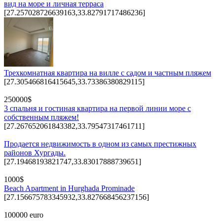
вид на море и личная терраса
[27.257028726639163,33.82791717486236]
Трехкомнатная квартира на вилле с садом и частным пляжем
[27.305466816415645,33.73386380829115]
250000$
3 спальня и гостиная квартира на первой линии море с
собственным пляжем!
[27.267652061843382,33.79547317461711]
Продается недвижимость в одном из самых престижных
районов Хургады.
[27.19468193821747,33.83017888739651]
1000$
Beach Apartment in Hurghada Prominade
[27.156675783345932,33.827668456237156]
100000 euro