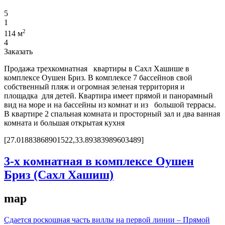
5
1
2
114 м
4
Заказать
Продажа трехкомнатная квартиры в Сахл Хашише в
комплексе Оушен Бриз. В комплексе 7 бассейнов свой
собственный пляж и огромная зеленая территория и
площадка для детей. Квартира имеет прямой и панорамный
вид на море и на бассейны из комнат и из большой террасы.
В квартире 2 спальная комната и просторный зал и два ванная
комната и большая открытая кухня
[27.01883868901522,33.89383989603489]
3-х комнатная в комплексе Оушен
Бриз (Сахл Хашиш)
map
Сдается роскошная часть виллы на первой линии – Прямой