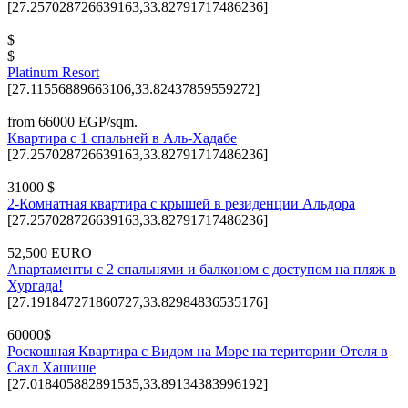
[27.257028726639163,33.82791717486236]
$
$
Platinum Resort
[27.11556889663106,33.82437859559272]
from 66000 EGP/sqm.
Квартира с 1 спальней в Аль-Хадабе
[27.257028726639163,33.82791717486236]
31000 $
2-Комнатная квартира с крышей в резиденции Альдора
[27.257028726639163,33.82791717486236]
52,500 EURO
Апартаменты с 2 спальнями и балконом с доступом на пляж в
Хургада!
[27.191847271860727,33.82984836535176]
60000$
Роскошная Квартира с Видом на Море на територии Отеля в
Сахл Хашише
[27.018405882891535,33.89134383996192]