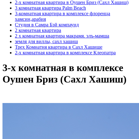
2-х комнатная квартира в Оушен Бриз (Сахл Хашиш)
3 комнатная квартира Palm Beach
3-комнатная квартира в комплексе флоренца
хамсин,арабия
Студия в Самра Бэй компаунд
2 комнатная квартира
2 х комнатная квартира макрамя. элъ-мамша
земля для виллы, сахл хашиш
Трех Комнатня квартира в Сахл Хашише
2-х комнатная квартира в комплексе Клеопатра
3-х комнатная в комплексе
Оушен Бриз (Сахл Хашиш)