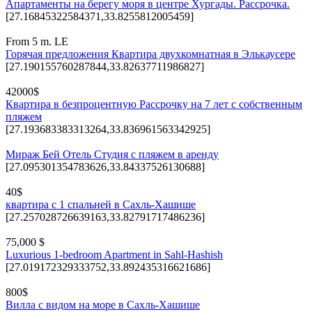
Апартаменты на берегу моря в центре Хургады. Рассрочка.
[27.16845322584371,33.8255812005459]
From 5 m. LE
Горячая предложения Квартира двухкомнатная в Элькаусере
[27.190155760287844,33.82637711986827]
42000$
Квартира в безпроцентную Рассрочку на 7 лет с собственным
пляжем
[27.193683383313264,33.836961563342925]
Мираж Бей Отель Студия с пляжем в аренду
[27.095301354783626,33.84337526130688]
40$
квартира с 1 спальней в Сахль-Хашише
[27.257028726639163,33.82791717486236]
75,000 $
Luxurious 1-bedroom Apartment in Sahl-Hashish
[27.019172329333752,33.892435316621686]
800$
Вилла с видом на море в Сахль-Хашише