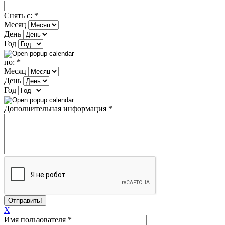
Снять с:
*
Месяц
День
Год
по:
*
Месяц
День
Год
Дополнительная информация
*
X
Имя пользователя
*