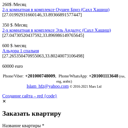
260$ /Месяц
2-х комнатная в комплексе Оушен Бриз (Сахл Хашиш)
[27.01992931660146,33.89366891577447]
350 $ /Месяц
2-х комнатная в комплексе Эль Андалус (Сахл Хашиш)
[27.04730520437592,33.896986149765645]
600 $ /месяц
Альдора 1 спальня
[27.265350470955063,33.80240073106498]
60000 euro
+201000748009
,
+201001113648
Phone/Viber:
Phone/WhatsApp:
(rus,
eng, arabic)
Islam_hfz@yahoo.com
© 2016-2021 Mars Ltd
Создание сайта – red {code}
✕
Заказать квартиру
Название квартиры
*