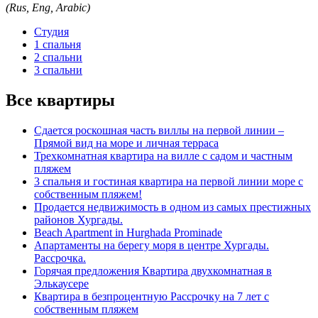
(Rus, Eng, Arabic)
Студия
1 спальня
2 спальни
3 спальни
Все квартиры
Сдается роскошная часть виллы на первой линии –
Прямой вид на море и личная терраса
Трехкомнатная квартира на вилле с садом и частным
пляжем
3 спальня и гостиная квартира на первой линии море с
собственным пляжем!
Продается недвижимость в одном из самых престижных
районов Хургады.
Beach Apartment in Hurghada Prominade
Апартаменты на берегу моря в центре Хургады.
Рассрочка.
Горячая предложения Квартира двухкомнатная в
Элькаусере
Квартира в безпроцентную Рассрочку на 7 лет с
собственным пляжем