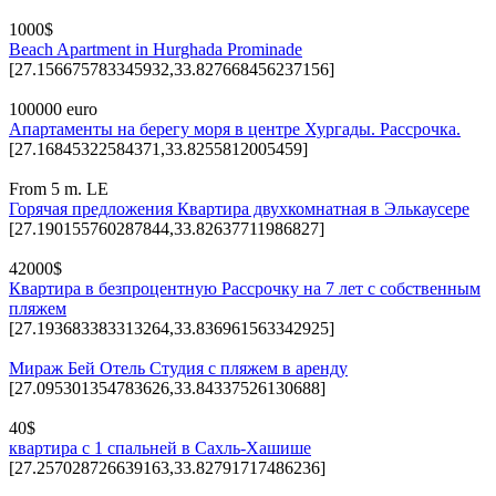
1000$
Beach Apartment in Hurghada Prominade
[27.156675783345932,33.827668456237156]
100000 euro
Апартаменты на берегу моря в центре Хургады. Рассрочка.
[27.16845322584371,33.8255812005459]
From 5 m. LE
Горячая предложения Квартира двухкомнатная в Элькаусере
[27.190155760287844,33.82637711986827]
42000$
Квартира в безпроцентную Рассрочку на 7 лет с собственным
пляжем
[27.193683383313264,33.836961563342925]
Мираж Бей Отель Студия с пляжем в аренду
[27.095301354783626,33.84337526130688]
40$
квартира с 1 спальней в Сахль-Хашише
[27.257028726639163,33.82791717486236]