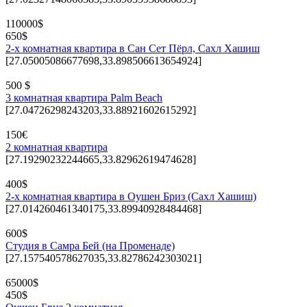
110000$
650$
2-х комнатная квартира в Сан Сет Пёрл, Сахл Хашиш
[27.05005086677698,33.898506613654924]
500 $
3 комнатная квартира Palm Beach
[27.04726298243203,33.88921602615292]
150€
2 комнатная квартира
[27.19290232244665,33.82962619474628]
400$
2-х комнатная квартира в Оушен Бриз (Сахл Хашиш)
[27.014260461340175,33.89940928484468]
600$
Студия в Самра Бей (на Променаде)
[27.157540578627035,33.82786242303021]
65000$
450$