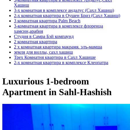
Хашиш
3-х комнатная в комплексе андалус (Сахл Хашиш)
2-х комнатная квартира в Оушен Бриз (Сахл Хашиш)
3 комнатная квартира Palm Beach
3-комнатная квартира в комплексе флоренца
хамсин,арабия
Студия в Самра Бэй компаунд
2 комнатная квартира
2 х комнатная квартира макрамя. элъ-мамша
земля для виллы, сахл хашиш
Трех Комнатня квартира в Сахл Хашише
2-х комнатная квартира в комплексе Клеопатра
Luxurious 1-bedroom
Apartment in Sahl-Hashish