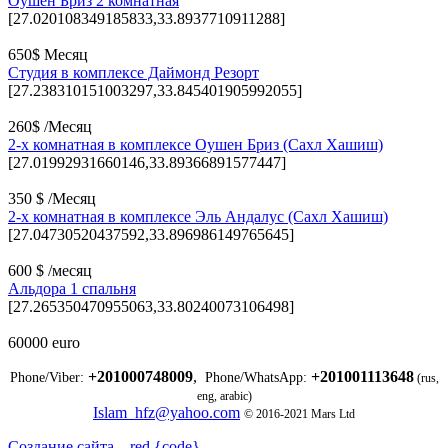
Оушен Бриз 2 комнатная
[27.020108349185833,33.8937710911288]
650$ Месяц
Студия в комплексе Даймонд Резорт
[27.238310151003297,33.845401905992055]
260$ /Месяц
2-х комнатная в комплексе Оушен Бриз (Сахл Хашиш)
[27.01992931660146,33.89366891577447]
350 $ /Месяц
2-х комнатная в комплексе Эль Андалус (Сахл Хашиш)
[27.04730520437592,33.896986149765645]
600 $ /месяц
Альдора 1 спальня
[27.265350470955063,33.80240073106498]
60000 euro
+201000748009
,
+201001113648
Phone/Viber:
Phone/WhatsApp:
(rus,
eng, arabic)
Islam_hfz@yahoo.com
© 2016-2021 Mars Ltd
Создание сайта – red {code}