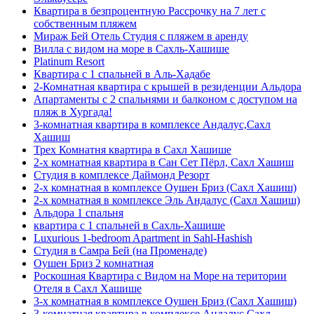
Квартира в безпроцентную Рассрочку на 7 лет с
собственным пляжем
Мираж Бей Отель Студия с пляжем в аренду
Вилла с видом на море в Сахль-Хашише
Platinum Resort
Квартира с 1 спальней в Аль-Хадабе
2-Комнатная квартира с крышей в резиденции Альдора
Апартаменты с 2 спальнями и балконом с доступом на
пляж в Хургада!
3-комнатная квартира в комплексе Андалус,Сахл
Хашиш
Трех Комнатня квартира в Сахл Хашише
2-х комнатная квартира в Сан Сет Пёрл, Сахл Хашиш
Студия в комплексе Даймонд Резорт
2-х комнатная в комплексе Оушен Бриз (Сахл Хашиш)
2-х комнатная в комплексе Эль Андалус (Сахл Хашиш)
Альдора 1 спальня
квартира с 1 спальней в Сахль-Хашише
Luxurious 1-bedroom Apartment in Sahl-Hashish
Студия в Самра Бей (на Променаде)
Оушен Бриз 2 комнатная
Роскошная Квартира с Видом на Море на територии
Отеля в Сахл Хашише
3-х комнатная в комплексе Оушен Бриз (Сахл Хашиш)
3-комнатная квартира в комплексе Андалус,Сахл