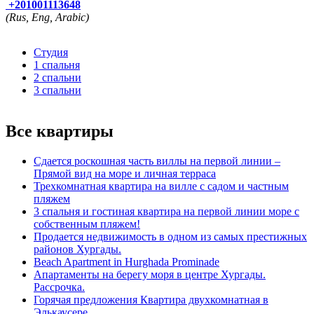
+201001113648
(Rus, Eng, Arabic)
Студия
1 спальня
2 спальни
3 спальни
Все квартиры
Сдается роскошная часть виллы на первой линии –
Прямой вид на море и личная терраса
Трехкомнатная квартира на вилле с садом и частным
пляжем
3 спальня и гостиная квартира на первой линии море с
собственным пляжем!
Продается недвижимость в одном из самых престижных
районов Хургады.
Beach Apartment in Hurghada Prominade
Апартаменты на берегу моря в центре Хургады.
Рассрочка.
Горячая предложения Квартира двухкомнатная в
Элькаусере