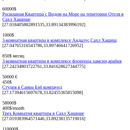
60000$
Роскошная Квартира с Видом на Море на територии Отеля в
Сахл Хашише
[27.018405882891535,33.89134383996192]
1000$
3-комнатная квартира в комплексе Андалус,Сахл Хашиш
[27.04765316543786,33.89746641726952]
850$ месяц
3-комнатная квартира в комплексе флоренца хамсин,арабия
[27.24234803722761,33.841628627344775]
50000 €
450$
Студия в Самра Бэй компаунд
[27.17394615697678,33.82455365815098]
58000$
400$/month
Трех Комнатня квартира в Сахл Хашише
[27.019383964571446,33.89238135719016]
110000$