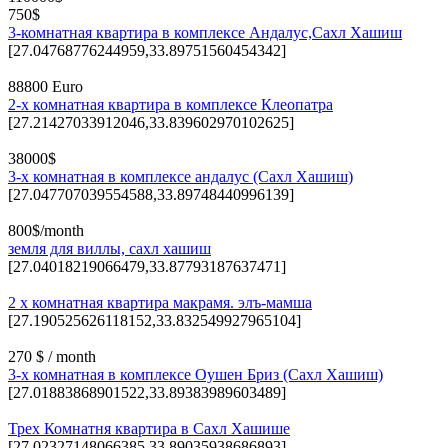
750$
3-комнатная квартира в комплексе Андалус,Сахл Хашиш
[27.04768776244959,33.89751560454342]
88800 Euro
2-х комнатная квартира в комплексе Клеопатра
[27.21427033912046,33.839602970102625]
38000$
3-х комнатная в комплексе андалус (Сахл Хашиш)
[27.047707039554588,33.89748440996139]
800$/month
земля для виллы, сахл хашиш
[27.04018219066479,33.87793187637471]
2 х комнатная квартира макрамя. элъ-мамша
[27.190525626118152,33.832549927965104]
270 $ / month
3-х комнатная в комплексе Оушен Бриз (Сахл Хашиш)
[27.01883868901522,33.89383989603489]
Трех Комнатня квартира в Сахл Хашише
[27.02327148066385,33.89035938686893]