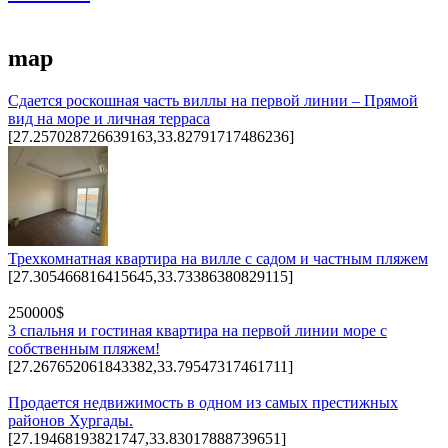
map
Сдается роскошная часть виллы на первой линии – Прямой
вид на море и личная терраса
[27.257028726639163,33.82791717486236]
Трехкомнатная квартира на вилле с садом и частным пляжем
[27.305466816415645,33.73386380829115]
250000$
3 спальня и гостиная квартира на первой линии море с
собственным пляжем!
[27.267652061843382,33.79547317461711]
Продается недвижимость в одном из самых престижных
районов Хургады.
[27.19468193821747,33.83017888739651]