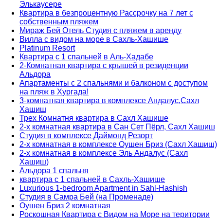
Элькаусере
Квартира в безпроцентную Рассрочку на 7 лет с
собственным пляжем
Мираж Бей Отель Студия с пляжем в аренду
Вилла с видом на море в Сахль-Хашише
Platinum Resort
Квартира с 1 спальней в Аль-Хадабе
2-Комнатная квартира с крышей в резиденции
Альдора
Апартаменты с 2 спальнями и балконом с доступом
на пляж в Хургада!
3-комнатная квартира в комплексе Андалус,Сахл
Хашиш
Трех Комнатня квартира в Сахл Хашише
2-х комнатная квартира в Сан Сет Пёрл, Сахл Хашиш
Студия в комплексе Даймонд Резорт
2-х комнатная в комплексе Оушен Бриз (Сахл Хашиш)
2-х комнатная в комплексе Эль Андалус (Сахл
Хашиш)
Альдора 1 спальня
квартира с 1 спальней в Сахль-Хашише
Luxurious 1-bedroom Apartment in Sahl-Hashish
Студия в Самра Бей (на Променаде)
Оушен Бриз 2 комнатная
Роскошная Квартира с Видом на Море на територии