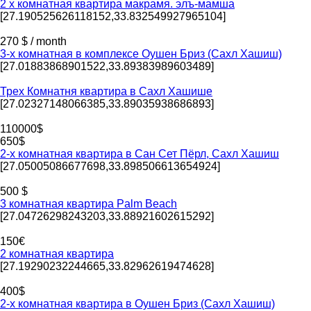
2 х комнатная квартира макрамя. элъ-мамша
[27.190525626118152,33.832549927965104]
270 $ / month
3-х комнатная в комплексе Оушен Бриз (Сахл Хашиш)
[27.01883868901522,33.89383989603489]
Трех Комнатня квартира в Сахл Хашише
[27.02327148066385,33.89035938686893]
110000$
650$
2-х комнатная квартира в Сан Сет Пёрл, Сахл Хашиш
[27.05005086677698,33.898506613654924]
500 $
3 комнатная квартира Palm Beach
[27.04726298243203,33.88921602615292]
150€
2 комнатная квартира
[27.19290232244665,33.82962619474628]
400$
2-х комнатная квартира в Оушен Бриз (Сахл Хашиш)