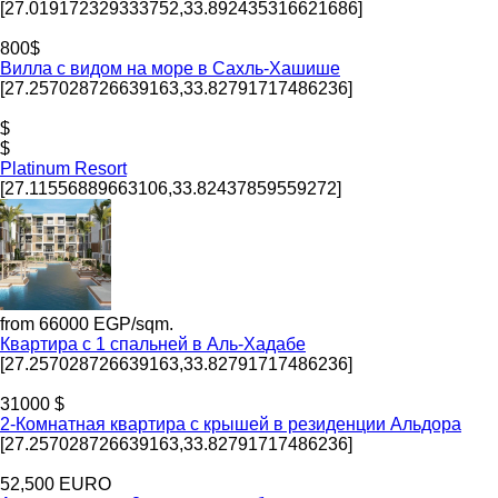
[27.019172329333752,33.892435316621686]
800$
Вилла с видом на море в Сахль-Хашише
[27.257028726639163,33.82791717486236]
$
$
Platinum Resort
[27.11556889663106,33.82437859559272]
from 66000 EGP/sqm.
Квартира с 1 спальней в Аль-Хадабе
[27.257028726639163,33.82791717486236]
31000 $
2-Комнатная квартира с крышей в резиденции Альдора
[27.257028726639163,33.82791717486236]
52,500 EURO