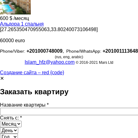
600 $ /месяц
Альдора 1 спальня
[27.265350470955063,33.80240073106498]
60000 euro
+201000748009
,
+201001113648
Phone/Viber:
Phone/WhatsApp:
(rus, eng, arabic)
Islam_hfz@yahoo.com
© 2016-2021 Mars Ltd
Создание сайта – red {code}
✕
Заказать квартиру
Название квартиры
*
Снять с:
*
Месяц
День
Год