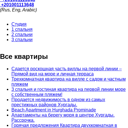
+201001113648
(Rus, Eng, Arabic)
Студия
1 спальня
2 спальни
3 спальни
Все квартиры
Сдается роскошная часть виллы на первой линии –
Прямой вид на море и личная терраса
Трехкомнатная квартира на вилле с садом и частным
пляжем
3 спальня и гостиная квартира на первой линии море
с собственным пляжем!
Продается недвижимость в одном из самых
престижных районов Хургады.
Beach Apartment in Hurghada Prominade
Апартаменты на берегу моря в центре Хургады.
Рассрочка.
Горячая предложения Квартира двухкомнатная в