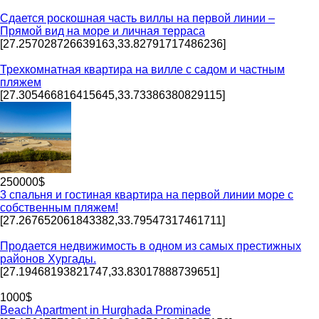
Сдается роскошная часть виллы на первой линии –
Прямой вид на море и личная терраса
[27.257028726639163,33.82791717486236]
Трехкомнатная квартира на вилле с садом и частным
пляжем
[27.305466816415645,33.73386380829115]
250000$
3 спальня и гостиная квартира на первой линии море с
собственным пляжем!
[27.267652061843382,33.79547317461711]
Продается недвижимость в одном из самых престижных
районов Хургады.
[27.19468193821747,33.83017888739651]
1000$
Beach Apartment in Hurghada Prominade