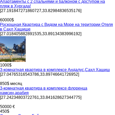
Апартаменты с 2 спальнями и балконом с доступом на
пляж в Хургада!
[27.191847271860727,33.82984836535176]
60000$
Роскошная Квартира с Видом на Море на територии Отеля
в Сахл Хашише
[27.018405882891535,33.89134383996192]
1000$
3-комнатная квартира в комплексе Андалус,Сахл Хашиш
[27.04765316543786,33.89746641726952]
850$ месяц
3-комнатная квартира в комплексе флоренца
хамсин,арабия
[27.24234803722761,33.841628627344775]
50000 €
450$