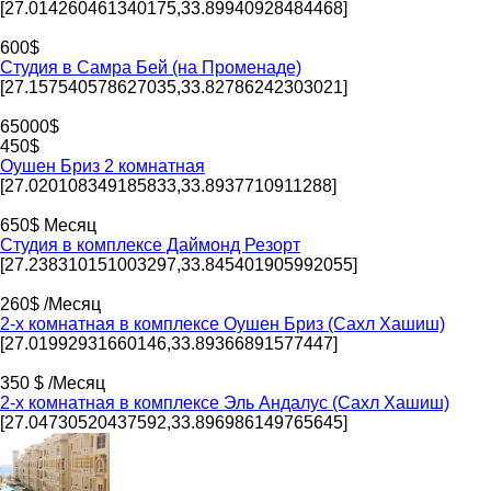
[27.014260461340175,33.89940928484468]
600$
Студия в Самра Бей (на Променаде)
[27.157540578627035,33.82786242303021]
65000$
450$
Оушен Бриз 2 комнатная
[27.020108349185833,33.8937710911288]
650$ Месяц
Студия в комплексе Даймонд Резорт
[27.238310151003297,33.845401905992055]
260$ /Месяц
2-х комнатная в комплексе Оушен Бриз (Сахл Хашиш)
[27.01992931660146,33.89366891577447]
350 $ /Месяц
2-х комнатная в комплексе Эль Андалус (Сахл Хашиш)
[27.04730520437592,33.896986149765645]