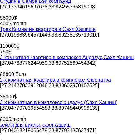
Студия в Самра Бэй компаунд
[27.17394615697678,33.82455365815098]
58000$
400$/month
Трех Комнатня квартира в Сахл Хашише
[27.019383964571446,33.89238135719016]
110000$
750$
3-комнатная квартира в комплексе Андалус,Сахл Хашиш
[27.04768776244959,33.89751560454342]
88800 Euro
2-х комнатная квартира в комплексе Клеопатра
[27.21427033912046,33.839602970102625]
38000$
3-х комнатная в комплексе андалус (Сахл Хашиш)
[27.047707039554588,33.89748440996139]
800$/month
земля для виллы, сахл хашиш
[27.04018219066479,33.87793187637471]