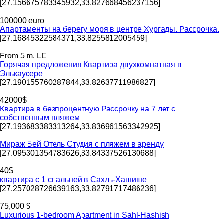
[27.156675783345932,33.827668456237156]
100000 euro
Апартаменты на берегу моря в центре Хургады. Рассрочка.
[27.16845322584371,33.8255812005459]
From 5 m. LE
Горячая предложения Квартира двухкомнатная в
Элькаусере
[27.190155760287844,33.82637711986827]
42000$
Квартира в безпроцентную Рассрочку на 7 лет с
собственным пляжем
[27.193683383313264,33.836961563342925]
Мираж Бей Отель Студия с пляжем в аренду
[27.095301354783626,33.84337526130688]
40$
квартира с 1 спальней в Сахль-Хашише
[27.257028726639163,33.82791717486236]
75,000 $
Luxurious 1-bedroom Apartment in Sahl-Hashish